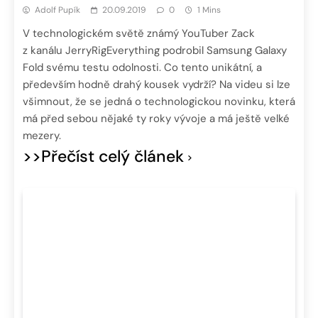
Adolf Pupík
20.09.2019
0
1 Mins
V technologickém světě známý YouTuber Zack
z kanálu JerryRigEverything podrobil Samsung Galaxy
Fold svému testu odolnosti. Co tento unikátní, a
především hodně drahý kousek vydrží? Na videu si lze
všimnout, že se jedná o technologickou novinku, která
má před sebou nějaké ty roky vývoje a má ještě velké
mezery.
>>Přečíst celý článek