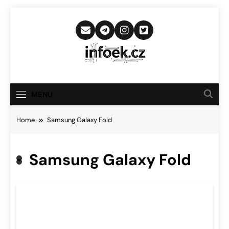
Skip
to
content
Infoek.cz
Web Věnující Se Technologickým
Novinkám
MENU
Home
Samsung Galaxy Fold
Samsung Galaxy Fold