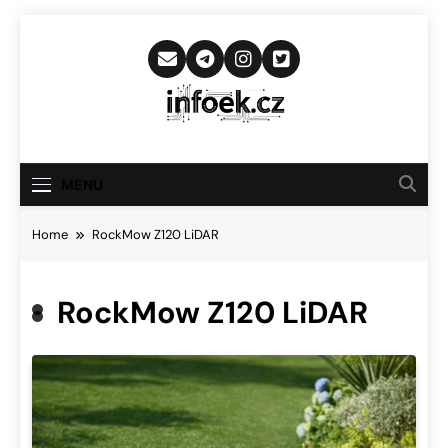
Skip
to
content
Infoek.cz
Web Věnující Se Technologickým
Novinkám
MENU
Home
RockMow Z120 LiDAR
RockMow Z120 LiDAR