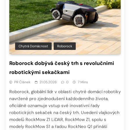
Chytrá Domácnost
Roborock
Roborock dobývá český trh s revolučními
robotickými sekačkami
PR Článek
21.05.2026
0
7 Mins
Roborock, globální lídr v oblasti chytré domácí robotiky
navržené pro zjednodušení každodenního života,
oficiálně oznamuje vstup své inovativní řady
robotických sekaček na český trh. Uvedení vlajkových
modelů RockMow Z1 LiDAR, RockMow Z1, spolu s
modely RockMow S1 a řadou RockNeo Q1 přináší