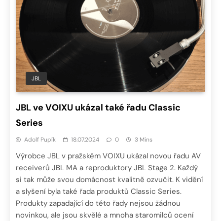
JBL
JBL ve VOIXU ukázal také řadu Classic
Series
Adolf Pupík
18.07.2024
0
3 Mins
Výrobce JBL v pražském VOIXU ukázal novou řadu AV
receiverů JBL MA a reproduktory JBL Stage 2. Každý
si tak může svou domácnost kvalitně ozvučit. K vidění
a slyšení byla také řada produktů Classic Series.
Produkty zapadající do této řady nejsou žádnou
novinkou, ale jsou skvělé a mnoha staromilců ocení