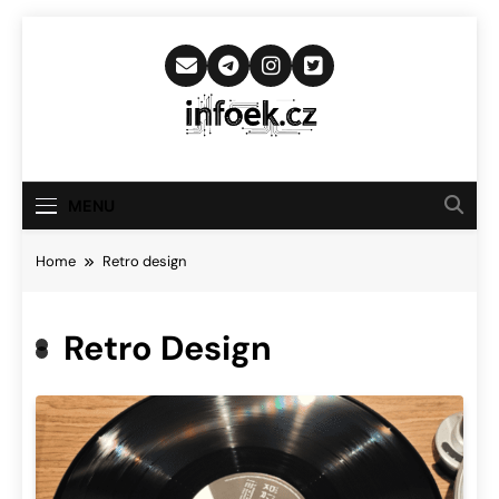
Skip
to
content
Infoek.cz
Web Věnující Se Technologickým
Novinkám
MENU
Home
Retro design
Retro Design