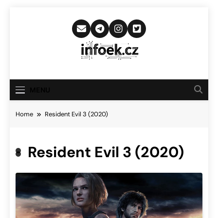
Skip
to
content
Infoek.cz
Web Věnující Se Technologickým
Novinkám
MENU
Home
Resident Evil 3 (2020)
Resident Evil 3 (2020)