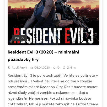
PC Hry
Resident Evil 3 (2020) – minimální
požadavky hry
Adolf Pupík
06.04.2020
0
2 Mins
Resident Evil 3 je po letech zpět! Ve hře se ocitnete v
roli přeživší Jill Valentine, která se ocitne v zombie
zamořeném městě Raccoon City. Řešit budete muset
různé úkoly, zabíjet zombie a nakonec se utkat s
legendárním Nemesises. Pokud si novinku budete
chtít zahrát, tak si ji můžete zakoupit na službě Steam.