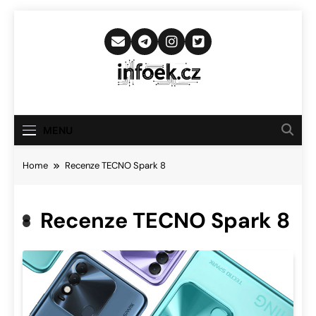
Skip
to
content
Infoek.cz
Web Věnující Se Technologickým
Novinkám
MENU
Home
Recenze TECNO Spark 8
Recenze TECNO Spark 8