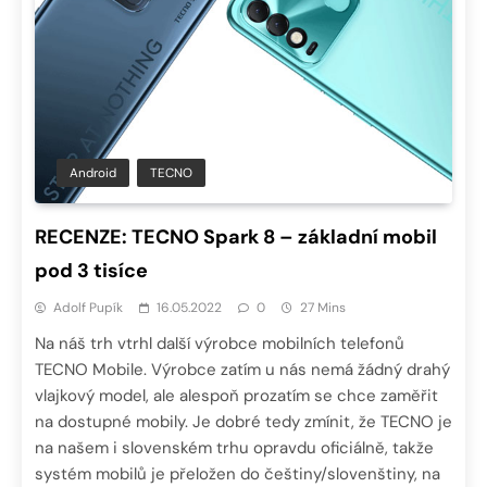
Android
TECNO
RECENZE: TECNO Spark 8 – základní mobil
pod 3 tisíce
Adolf Pupík
16.05.2022
0
27 Mins
Na náš trh vtrhl další výrobce mobilních telefonů
TECNO Mobile. Výrobce zatím u nás nemá žádný drahý
vlajkový model, ale alespoň prozatím se chce zaměřit
na dostupné mobily. Je dobré tedy zmínit, že TECNO je
na našem i slovenském trhu opravdu oficiálně, takže
systém mobilů je přeložen do češtiny/slovenštiny, na