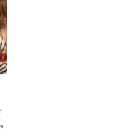
m
é
se