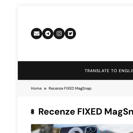
Skip
to
content
TRANSLATE TO ENGLI
Home
Recenze FIXED MagSnap
Recenze FIXED MagS