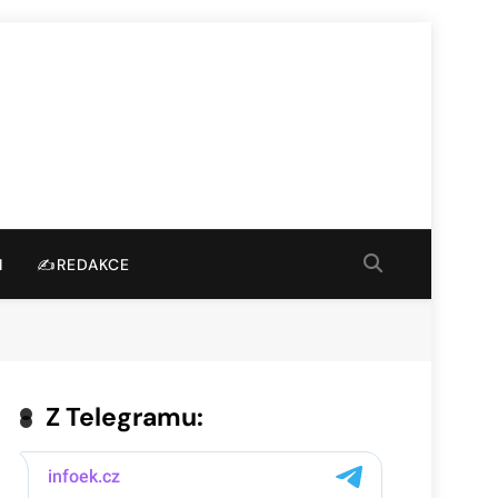
I
✍️REDAKCE
Z Telegramu: