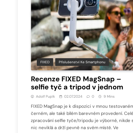
FIXED
Příslušenství Ke Smartphonu
Recenze FIXED MagSnap –
selfie tyč a tripod v jednom
Adolf Pupík
02.07.2024
0
9 Mins
FIXED MagSnap je k dispozici v mnou testované
černém, ale také bílém barevném provedení. Cel
zpracování selfie tyče/tripodu je výborné, nikde 
nic neviklá a drží pevně na svém místě. Ve