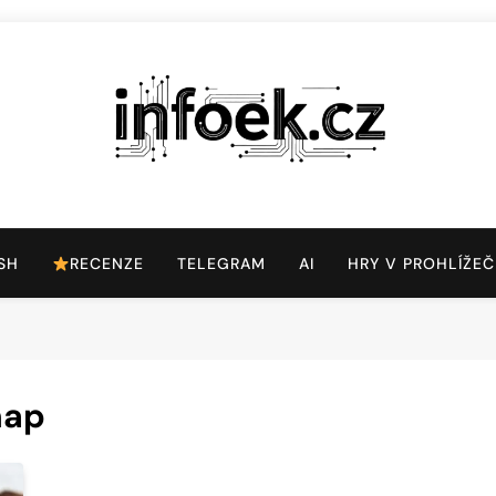
Infoek.cz
Web Věnující Se Technologickým Novinkám
SH
RECENZE
TELEGRAM
AI
HRY V PROHLÍŽEČ
nap