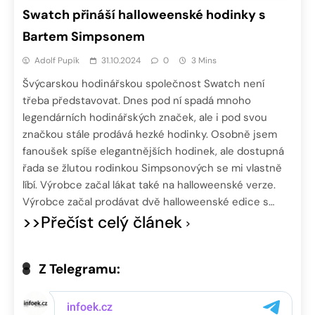
Swatch přináší halloweenské hodinky s
Bartem Simpsonem
Adolf Pupík
31.10.2024
0
3 Mins
Švýcarskou hodinářskou společnost Swatch není
třeba představovat. Dnes pod ní spadá mnoho
legendárních hodinářských značek, ale i pod svou
značkou stále prodává hezké hodinky. Osobně jsem
fanoušek spíše elegantnějších hodinek, ale dostupná
řada se žlutou rodinkou Simpsonových se mi vlastně
líbí. Výrobce začal lákat také na halloweenské verze.
Výrobce začal prodávat dvě halloweenské edice s…
>>Přečíst celý článek
Z Telegramu: