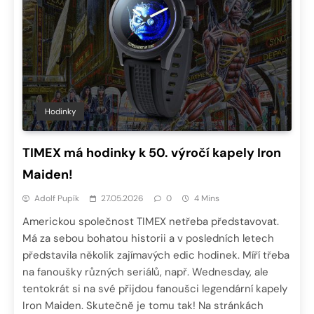
Hodinky
TIMEX má hodinky k 50. výročí kapely Iron
Maiden!
Adolf Pupík
27.05.2026
0
4 Mins
Americkou společnost TIMEX netřeba představovat.
Má za sebou bohatou historii a v posledních letech
představila několik zajímavých edic hodinek. Míří třeba
na fanoušky různých seriálů, např. Wednesday, ale
tentokrát si na své přijdou fanoušci legendární kapely
Iron Maiden. Skutečně je tomu tak! Na stránkách