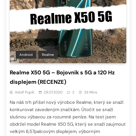
Android
Realme
Realme X50 5G – Bojovník s 5G a 120 Hz
displejem (RECENZE)
Adolf Pupík
29.07.2020
2
33 Mins
Na náš trh přišel nový výrobce Realme, který se snaží
konkurovat zavedeným značkám. Útočit se snaží
slušnou výbavou za rozumné peníze. Na test jsem
obdržel model Realme X50 5G, který se snaží zaujmout
velkým 6,57palcovým displejem, výborným