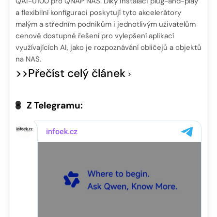
QAI-U100 pro QNAP NAS. Díky instalaci plug-and-play
a flexibilní konfiguraci poskytují tyto akcelerátory
malým a středním podnikům i jednotlivým uživatelům
cenově dostupné řešení pro vylepšení aplikací
využívajících AI, jako je rozpoznávání obličejů a objektů
na NAS.
>>Přečíst celý článek
Z Telegramu: