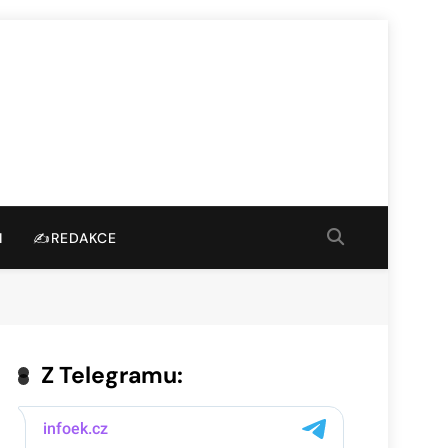
I
✍️REDAKCE
Z Telegramu: