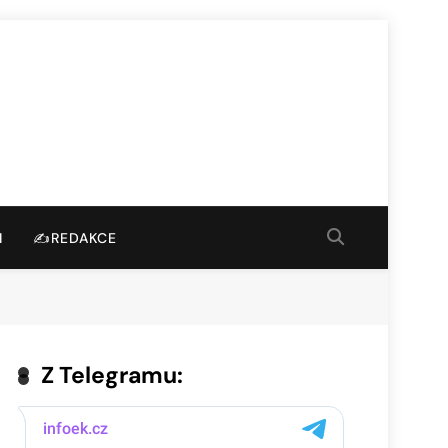
I
✍️REDAKCE
Z Telegramu: