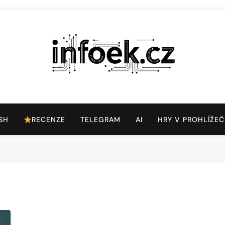
Infoek.cz
Web Věnující Se Technologickým Novinkám
SH
RECENZE
TELEGRAM
AI
HRY V PROHLÍŽEČ