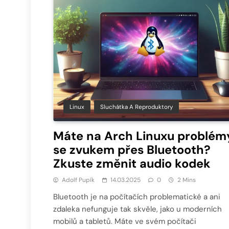
Linux
Sluchátka A Reproduktory
Máte na Arch Linuxu problém
se zvukem přes Bluetooth?
Zkuste změnit audio kodek
Adolf Pupík
14.03.2025
0
2 Mins
Bluetooth je na počítačích problematické a ani
zdaleka nefunguje tak skvěle, jako u moderních
mobilů a tabletů. Máte ve svém počítači