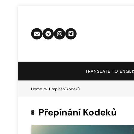
Skip
to
content
TRANSLATE TO ENGLI
Home
Přepínání kodeků
Přepínání Kodeků