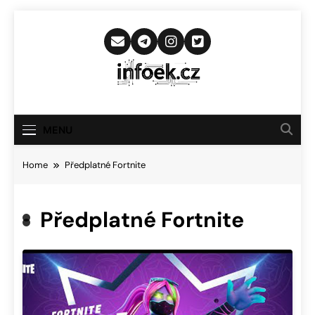
Skip
to
content
Infoek.cz
Web Věnující Se Technologickým
Novinkám
MENU
Home
Předplatné Fortnite
Předplatné Fortnite