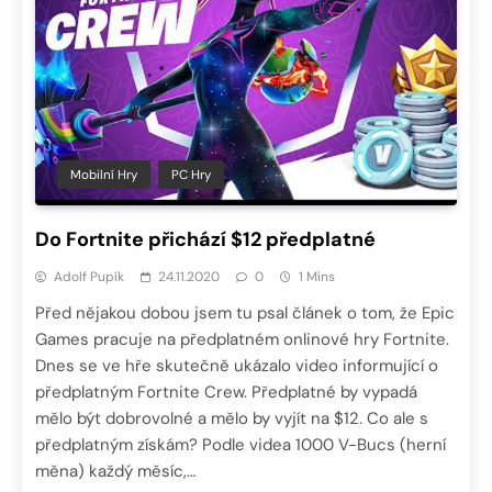
Mobilní Hry
PC Hry
Do Fortnite přichází $12 předplatné
Adolf Pupík
24.11.2020
0
1 Mins
Před nějakou dobou jsem tu psal článek o tom, že Epic
Games pracuje na předplatném onlinové hry Fortnite.
Dnes se ve hře skutečně ukázalo video informující o
předplatným Fortnite Crew. Předplatné by vypadá
mělo být dobrovolné a mělo by vyjít na $12. Co ale s
předplatným získám? Podle videa 1000 V-Bucs (herní
měna) každý měsíc,…