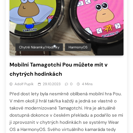
Chytré Náramky/hodinky
HarmonyOS
Mobilní Tamagotchi Pou můžete mít v
chytrých hodinkách
Adolf Pupík
29.10.2023
0
4 Mins
Před dost lety byla nesmírně oblíbená mobilní hra Pou.
V mém okolí jí hrál takřka každý a jedná se vlastně o
takové modernizované Tamagotchi. Hra je aktuálně
dostupná dokonce v českém překladu a podařilo se mi
ji zprovoznit v chytrých hodinkách se systémy Wear
OS a HarmonyOS. Svého virtuálního kamaráda tedy