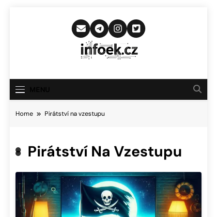
Skip
to
content
Infoek.cz
Web Věnující Se Technologickým
Novinkám
MENU
Home
Pirátství na vzestupu
Pirátství Na Vzestupu