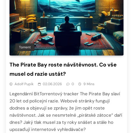
Torrent
The Pirate Bay roste návštěvnost. Co vše
musel od razie ustát?
Adolf Pupík
02.06.2026
0
9 Mins
Legendární BitTorrentový tracker The Pirate Bay slaví
20 let od policejní razie. Webové stránky fungují
dodnes a objevují se zprávy, že jim opět roste
návštěvnost. Jak se nesmrtelné „pirátské zátoce“ daří
dnes? Jaký tlak musel za ty roky snášet a stále ho
upozaďují internetové vyhledávače?