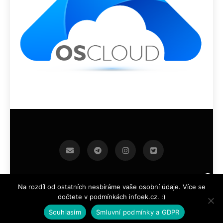
infoek.cz 2026.Developed By
.
BlazeThemes
Na rozdíl od ostatních nesbíráme vaše osobní údaje. Více se
dočtete v podmínkách infoek.cz. :)
Souhlasím
Smluvní podmínky a GDPR