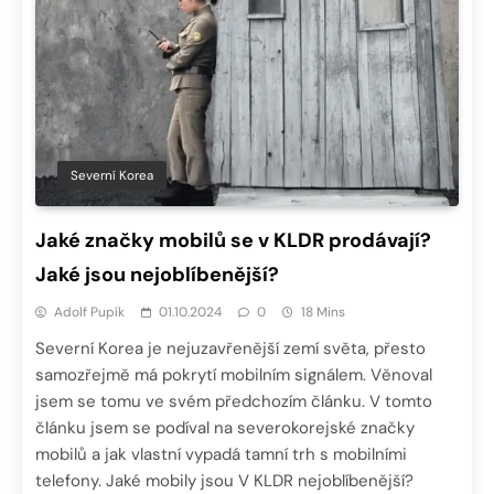
Severní Korea
Jaké značky mobilů se v KLDR prodávají?
Jaké jsou nejoblíbenější?
Adolf Pupík
01.10.2024
0
18 Mins
Severní Korea je nejuzavřenější zemí světa, přesto
samozřejmě má pokrytí mobilním signálem. Věnoval
jsem se tomu ve svém předchozím článku. V tomto
článku jsem se podíval na severokorejské značky
mobilů a jak vlastní vypadá tamní trh s mobilními
telefony. Jaké mobily jsou V KLDR nejoblíbenější?