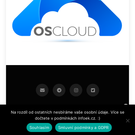
infoek.cz 2026.Developed By
.
BlazeThemes
Na rozdíl od ostatních nesbíráme vaše osobní údaje. Více se
dočtete v podmínkách infoek.cz. :)
Souhlasím
Smluvní podmínky a GDPR