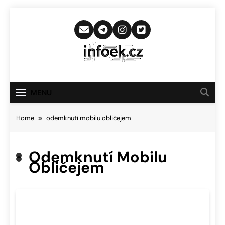
Skip
to
content
Infoek.cz
Web Věnující Se Technologickým
Novinkám
MENU
Home
odemknutí mobilu obličejem
Odemknutí Mobilu
Obličejem