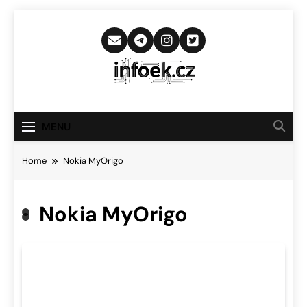
Skip
to
content
Infoek.cz
Web Věnující Se Technologickým
Novinkám
MENU
Home
Nokia MyOrigo
Nokia MyOrigo