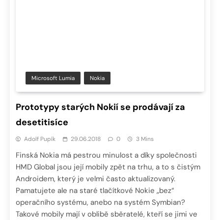
Microsoft Lumia
Nokia
Prototypy starých Nokií se prodávají za
desetitisíce
Adolf Pupík
29.06.2018
0
3 Mins
Finská Nokia má pestrou minulost a díky společnosti
HMD Global jsou její mobily zpět na trhu, a to s čistým
Androidem, který je velmi často aktualizovaný.
Pamatujete ale na staré tlačítkové Nokie „bez“
operačního systému, anebo na systém Symbian?
Takové mobily mají v oblibě sběratelé, kteří se jimi ve