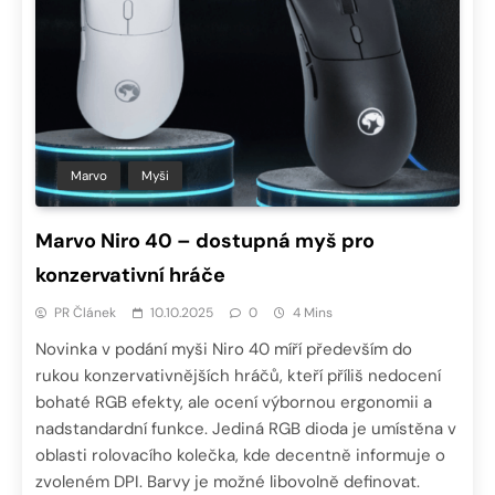
Marvo
Myši
Marvo Niro 40 – dostupná myš pro
konzervativní hráče
PR Článek
10.10.2025
0
4 Mins
Novinka v podání myši Niro 40 míří především do
rukou konzervativnějších hráčů, kteří příliš nedocení
bohaté RGB efekty, ale ocení výbornou ergonomii a
nadstandardní funkce. Jediná RGB dioda je umístěna v
oblasti rolovacího kolečka, kde decentně informuje o
zvoleném DPI. Barvy je možné libovolně definovat.