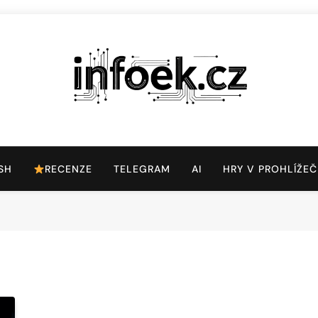
Infoek.cz
Web Věnující Se Technologickým Novinkám
SH
RECENZE
TELEGRAM
AI
HRY V PROHLÍŽEČ