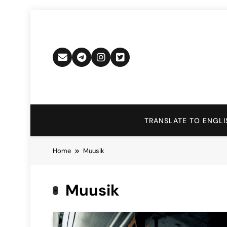
Skip
to
content
TRANSLATE TO ENGLI
Home
Muusik
Muusik