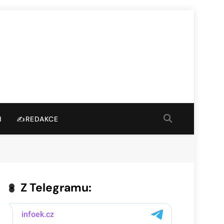
I
✍️REDAKCE
Z Telegramu: