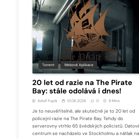
Torrent
Webové Aplikace
20 let od razie na The Pirate
Bay: stále odolává i dnes!
Adolf Pupík
01.06.2026
0
8 Mins
Je to neuvěřitelné, ale skutečně je to 20 let od
policejní razie na The Pirate Bay. Tehdy do
serverovny vtrhlo 65 švédských policistů. Datov
centrum se nacházelo ve Stockholmu a nátlak n