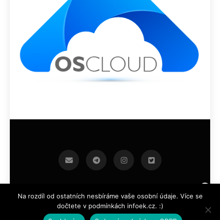
infoek.cz 2026.Developed By
.
BlazeThemes
Na rozdíl od ostatních nesbíráme vaše osobní údaje. Více se
dočtete v podmínkách infoek.cz. :)