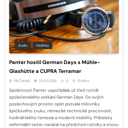
Audio
Hodinky
Panter hostil German Days s Mühle-
Glashütte a CUPRA Terramar
PR Článek
22.05.2026
0
10 Mins
Společnost Panter uspořádala už třetí ročník
společenského setkání German Days. Do svých
poslechových prostor opět pozvala milovníky
špičkového zvuku, německé technické preciznosti,
hodinářského řemesla a moderní mobility. Přátelský
neformální večer navázal na předchozí ročníky a znovu