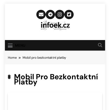
Skip
to
content
Infoek.cz
Web Věnující Se Technologickým
Novinkám
MENU
Home
Mobil pro bezkontaktní platby
Mobil Pro Bezkontaktní
Platby