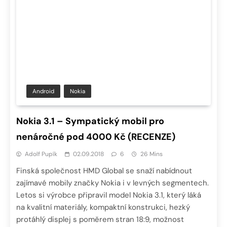
Android
Nokia
Nokia 3.1 – Sympatický mobil pro
nenáročné pod 4000 Kč (RECENZE)
Adolf Pupík
02.09.2018
6
26 Mins
Finská společnost HMD Global se snaží nabídnout
zajímavé mobily značky Nokia i v levných segmentech.
Letos si výrobce připravil model Nokia 3.1, který láká
na kvalitní materiály, kompaktní konstrukci, hezký
protáhlý displej s poměrem stran 18:9, možnost