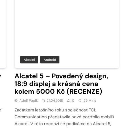
Alcatel
Android
y
Alcatel 5 – Povedený design,
18:9 displej a krásná cena
kolem 5000 Kč (RECENZE)
Adolf Pupík
27.04.2018
0
29 Mins
ní
Začátkem letošního roku společnost TCL
Communication představila nové portfolio mobilů
Alcatel. V této recenzi se podíváme na Alcatel 5,