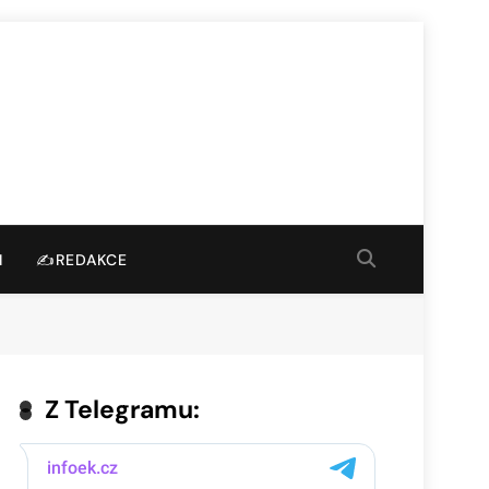
I
✍️REDAKCE
Z Telegramu: