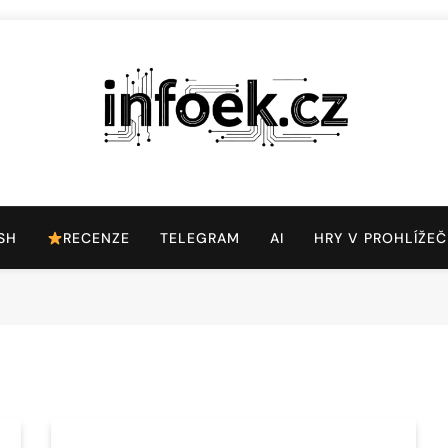
Infoek.cz
Web Věnující Se Technologickým Novinkám
SH
RECENZE
TELEGRAM
AI
HRY V PROHLÍŽEČ