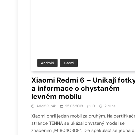
Android
Xiaomi
Xiaomi Redmi 6 – Unikají fotk
a informace o chystaném
levném mobilu
Adolf Pupík
25.05.2018
0
2 Mins
Xiaomi chrlí jeden mobil za druhým. Na certifikač
stránce TENNA se ukázal chystaný model se
značením „M1804C3DE“. Dle spekulací se jedná o