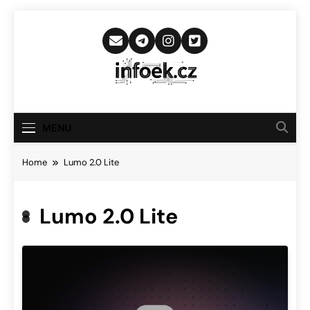
Skip
to
content
Infoek.cz
Web Věnující Se Technologickým
Novinkám
MENU
Home
Lumo 2.0 Lite
Lumo 2.0 Lite