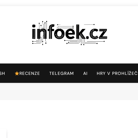
Infoek.cz
Web Věnující Se Technologickým Novinkám
SH
RECENZE
TELEGRAM
AI
HRY V PROHLÍŽEČ