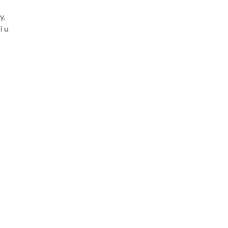
y,
í u