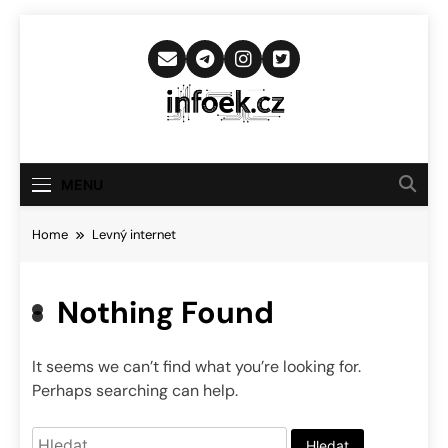
Skip
to
content
Infoek.cz
Web Věnující Se Technologickým
Novinkám
MENU
Home
Levný internet
Nothing Found
It seems we can’t find what you’re looking for.
Perhaps searching can help.
Vyhledávání