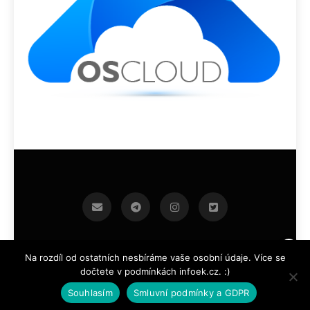
infoek.cz 2026.Developed By
.
BlazeThemes
Na rozdíl od ostatních nesbíráme vaše osobní údaje. Více se
dočtete v podmínkách infoek.cz. :)
Souhlasím
Smluvní podmínky a GDPR