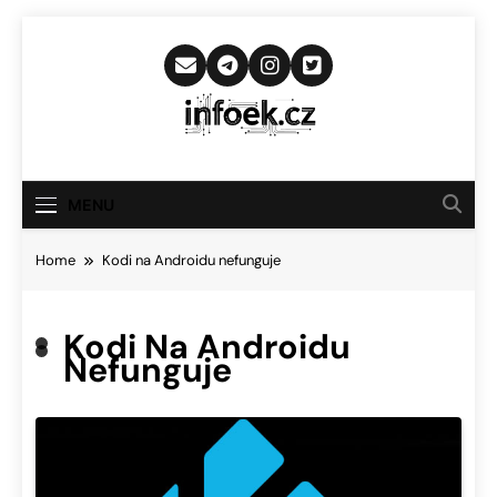
Skip
to
content
Infoek.cz
Web Věnující Se Technologickým
Novinkám
MENU
Home
Kodi na Androidu nefunguje
Kodi Na Androidu
Nefunguje