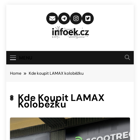
Skip
to
content
Infoek.cz
Web Věnující Se Technologickým
Novinkám
MENU
Home
Kde koupit LAMAX koloběžku
Kde Koupit LAMAX
Koloběžku