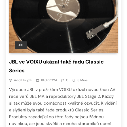
JBL
JBL ve VOIXU ukázal také řadu Classic
Series
Adolf Pupík
18.07.2024
0
3 Mins
Výrobce JBL v pražském VOIXU ukázal novou řadu AV
receiverů JBL MA a reproduktory JBL Stage 2. Každý
si tak může svou domácnost kvalitně ozvučit. K vidění
a slyšení byla také řada produktů Classic Series.
Produkty zapadající do této řady nejsou žádnou
novinkou, ale jsou skvělé a mnoha staromilců ocení