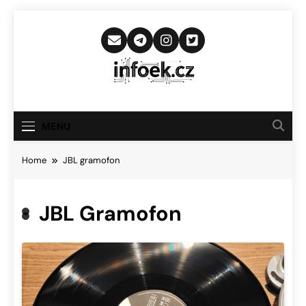
Skip
to
content
Infoek.cz
Web Věnující Se Technologickým
Novinkám
MENU
Home
JBL gramofon
JBL Gramofon