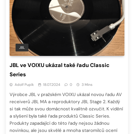
JBL
JBL ve VOIXU ukázal také řadu Classic
Series
Adolf Pupík
18.07.2024
0
3 Mins
Výrobce JBL v pražském VOIXU ukázal novou řadu AV
receiverů JBL MA a reproduktory JBL Stage 2. Každý
si tak může svou domácnost kvalitně ozvučit. K vidění
a slyšení byla také řada produktů Classic Series.
Produkty zapadající do této řady nejsou žádnou
novinkou, ale jsou skvělé a mnoha staromilců ocení