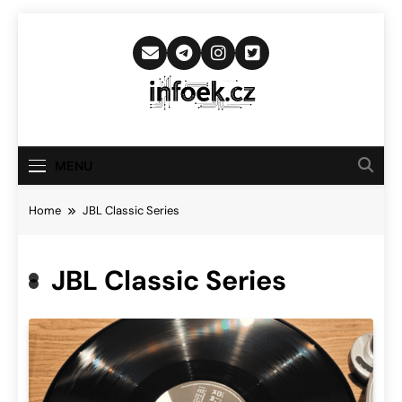
Skip
to
content
Infoek.cz
Web Věnující Se Technologickým
Novinkám
MENU
Home
JBL Classic Series
JBL Classic Series