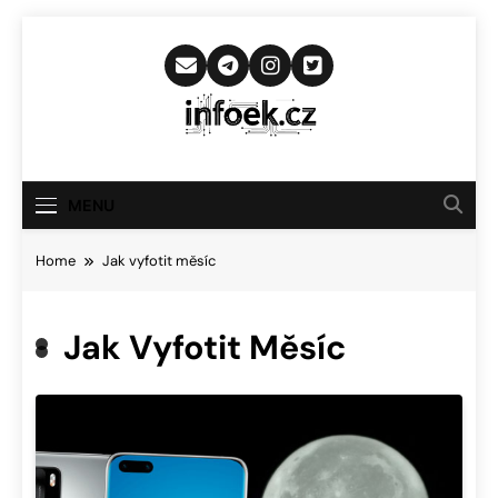
Skip
to
content
Infoek.cz
Web Věnující Se Technologickým
Novinkám
MENU
Home
Jak vyfotit měsíc
Jak Vyfotit Měsíc