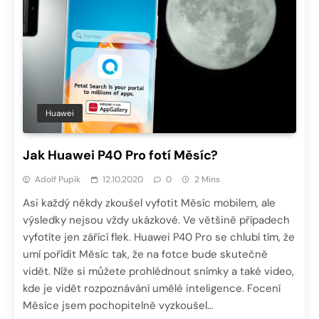
Huawei
Jak Huawei P40 Pro fotí Měsíc?
Adolf Pupík
12.10.2020
0
2 Mins
Asi každý někdy zkoušel vyfotit Měsíc mobilem, ale
výsledky nejsou vždy ukázkové. Ve většině případech
vyfotíte jen zářící flek. Huawei P40 Pro se chlubí tím, že
umí pořídit Měsíc tak, že na fotce bude skutečně
vidět. Níže si můžete prohlédnout snímky a také video,
kde je vidět rozpoznávání umělé inteligence. Focení
Měsíce jsem pochopitelně vyzkoušel…