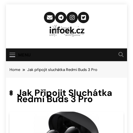
Skip
to
content
Infoek.cz
Web Věnující Se Technologickým
Novinkám
MENU
Home
Jak připojit sluchátka Redmi Buds 3 Pro
Jak Připojit Sluchátka
Redmi Buds 3 Pro