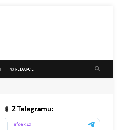
I
✍️REDAKCE
Z Telegramu: