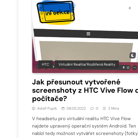
HTC
Virtuální Realita/Rozšířená Reality
Jak přesunout vytvořené
screenshoty z HTC Vive Flow 
počítače?
Adolf Pupík
08.05.2022
0
2 Mins
V headsetu pro virtuální realitu HTC Vive Flow
najdete upravený operační systém Android. Ten
nabízí tedy možnost vytvářet screenshoty (fotky