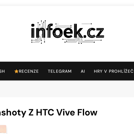
Infoek.cz
Web Věnující Se Technologickým Novinkám
SH
RECENZE
TELEGRAM
AI
HRY V PROHLÍŽEČ
shoty Z HTC Vive Flow