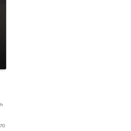
ch
 70