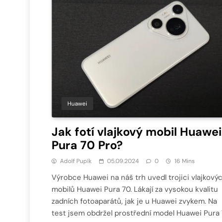
Huawei
Jak fotí vlajkový mobil Huawei
Pura 70 Pro?
Adolf Pupík
05.09.2024
0
16 Mins
Výrobce Huawei na náš trh uvedl trojici vlajkový
mobilů Huawei Pura 70. Lákají za vysokou kvalitu
zadních fotoaparátů, jak je u Huawei zvykem. Na
test jsem obdržel prostřední model Huawei Pura