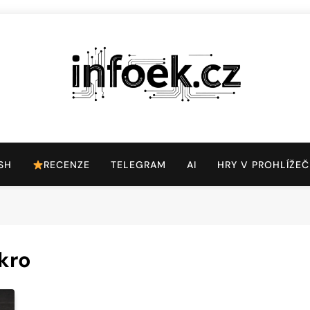
Infoek.cz
Web Věnující Se Technologickým Novinkám
SH
RECENZE
TELEGRAM
AI
HRY V PROHLÍŽEČ
kro