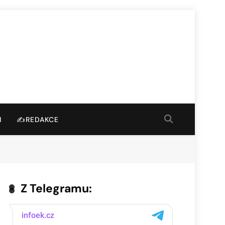
I
✍️REDAKCE
Z Telegramu: