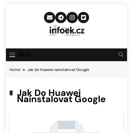
Skip
to
content
Infoek.cz
Web Věnující Se Technologickým
Novinkám
MENU
Home
Jak do Huawei nainstalovat Google
Jak Do Huawei
Nainstalovat Google