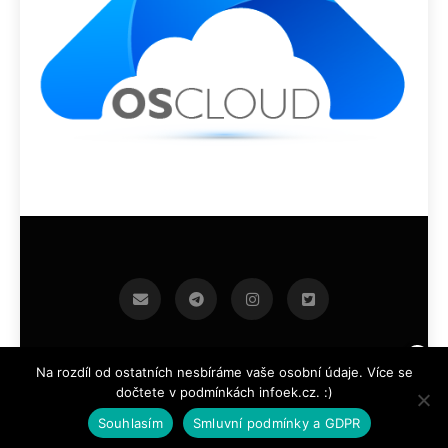
infoek.cz 2026.Developed By
.
BlazeThemes
Na rozdíl od ostatních nesbíráme vaše osobní údaje. Více se
dočtete v podmínkách infoek.cz. :)
Souhlasím
Smluvní podmínky a GDPR