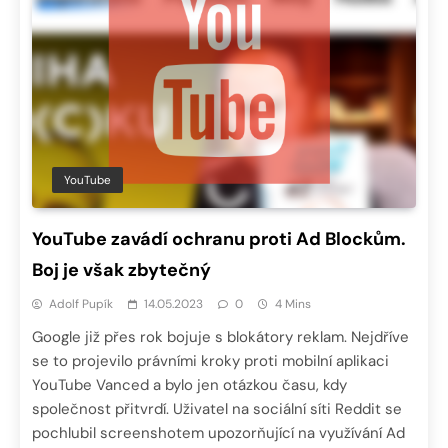
YouTube
YouTube zavádí ochranu proti Ad Blockům.
Boj je však zbytečný
Adolf Pupík
14.05.2023
0
4 Mins
Google již přes rok bojuje s blokátory reklam. Nejdříve
se to projevilo právními kroky proti mobilní aplikaci
YouTube Vanced a bylo jen otázkou času, kdy
společnost přitvrdí. Uživatel na sociální síti Reddit se
pochlubil screenshotem upozorňující na využívání Ad