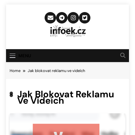
Skip
to
content
Infoek.cz
Web Věnující Se Technologickým
Novinkám
MENU
Home
Jak blokovat reklamu ve videích
Jak Blokovat Reklamu
Ve Videích