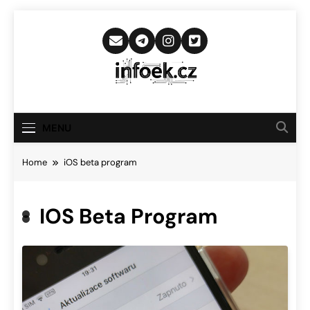
Skip
to
content
Infoek.cz
Web Věnující Se Technologickým
Novinkám
MENU
Home
iOS beta program
IOS Beta Program