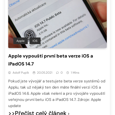
Apple
IOS
Apple vypouští první beta verze iOS a
iPadOS 14.7
Adolf Pupík
20.05.2021
0
1 Mins
Pokud jste vývojář a testujete beta verze systémů od
Applu, tak už nějaký ten den máte finální verzi iOS a
iPadOS 14.6. Apple však nelení a pro vývojáře vypouští
veřejnou první betu iOS a iPadOS 14.7. Zdroje: Apple
update
>>Přečíst celý článek