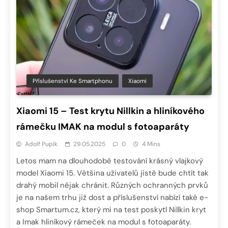
Příslušenství Ke Smartphonu
Xiaomi
Xiaomi 15 – Test krytu Nillkin a hliníkového
rámečku IMAK na modul s fotoaparáty
Adolf Pupík
29.05.2025
0
4 Mins
Letos mam na dlouhodobé testování krásný vlajkový
model Xiaomi 15. Většina uživatelů jistě bude chtít tak
drahý mobil nějak chránit. Různých ochranných prvků
je na našem trhu již dost a příslušenství nabízí také e-
shop Smartum.cz, který mi na test poskytl Nillkin kryt
a Imak hliníkový rámeček na modul s fotoaparáty.