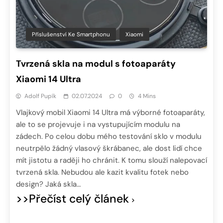
Příslušenství Ke Smartphonu
Xiaomi
Tvrzená skla na modul s fotoaparáty
Xiaomi 14 Ultra
Adolf Pupík
02.07.2024
0
4 Mins
Vlajkový mobil Xiaomi 14 Ultra má výborné fotoaparáty,
ale to se projevuje i na vystupujícím modulu na
zádech. Po celou dobu mého testování sklo v modulu
neutrpělo žádný vlasový škrábanec, ale dost lidí chce
mít jistotu a raději ho chránit. K tomu slouží nalepovací
tvrzená skla. Nebudou ale kazit kvalitu fotek nebo
design? Jaká skla…
>>Přečíst celý článek