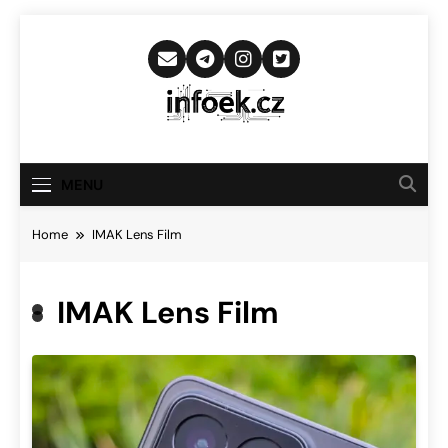
Skip
to
content
Infoek.cz
Web Věnující Se Technologickým
Novinkám
MENU
Home
IMAK Lens Film
IMAK Lens Film