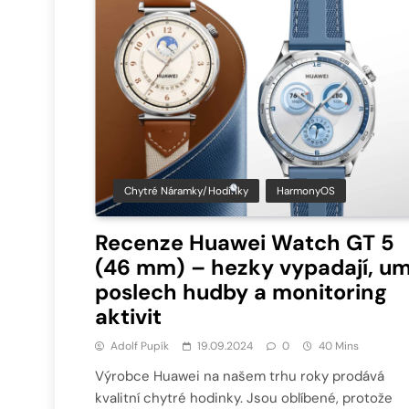
Chytré Náramky/hodinky
HarmonyOS
Recenze Huawei Watch GT 5
(46 mm) – hezky vypadají, um
poslech hudby a monitoring
aktivit
Adolf Pupík
19.09.2024
0
40 Mins
Výrobce Huawei na našem trhu roky prodává
kvalitní chytré hodinky. Jsou oblíbené, protože