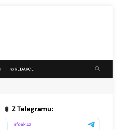
I
✍️REDAKCE
Z Telegramu: