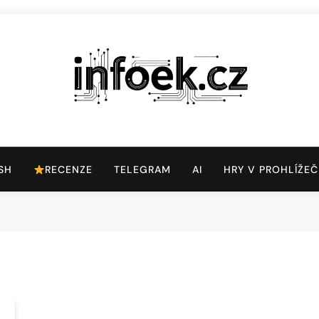
Infoek.cz
Web Věnující Se Technologickým Novinkám
SH
RECENZE
TELEGRAM
AI
HRY V PROHLÍŽEČ