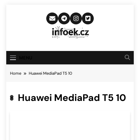
Skip
to
content
Infoek.cz
Web Věnující Se Technologickým
Novinkám
MENU
Home
Huawei MediaPad T5 10
Huawei MediaPad T5 10