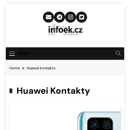
Skip
to
content
Infoek.cz
Web Věnující Se Technologickým
Novinkám
MENU
Home
Huawei kontakty
Huawei Kontakty