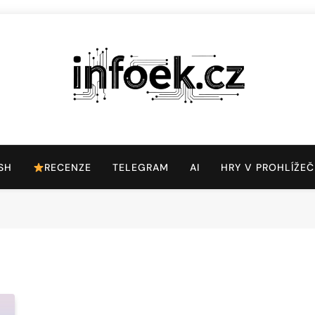
Infoek.cz
Web Věnující Se Technologickým Novinkám
SH
RECENZE
TELEGRAM
AI
HRY V PROHLÍŽEČ