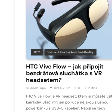
HTC
Virtuální Realita/Rozšířená Reality
HTC Vive Flow – jak připojit
bezdrátová sluchátka s VR
headsetem?
Adolf Pupík
02.06.2022
0
2 Mins
HTC Vive Flow je VR headset, který si můžete vzí
kamkoliv. Stačí mít jen po ruce nějakou slušnou
powerbanku s USB-C kabelem. Nabízí se tedy