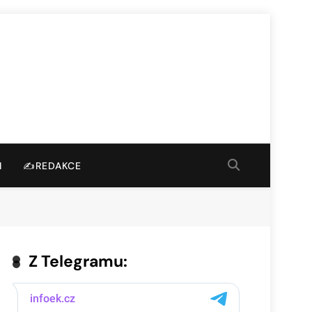
I
✍️REDAKCE
Z Telegramu: