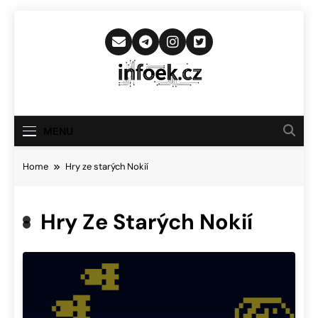
Skip
to
content
Infoek.cz
Web Věnující Se Technologickým
Novinkám
MENU
Home
Hry ze starých Nokií
Hry Ze Starých Nokií