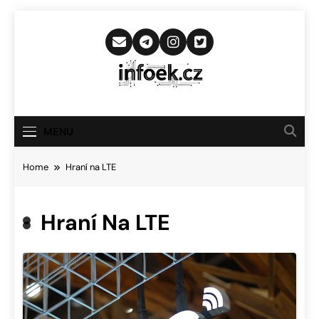
Skip
to
content
Infoek.cz
Web Věnující Se Technologickým
Novinkám
MENU
Home
Hraní na LTE
Hraní Na LTE