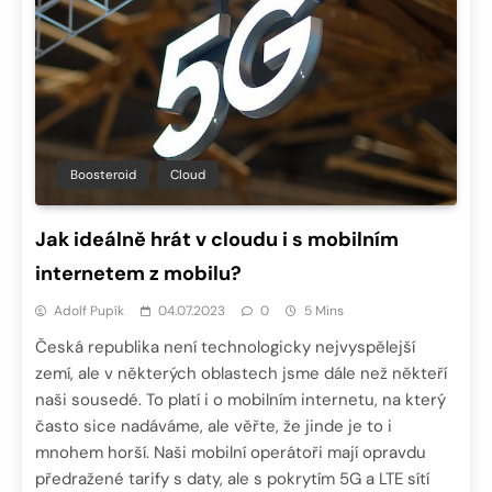
Boosteroid
Cloud
Jak ideálně hrát v cloudu i s mobilním
internetem z mobilu?
Adolf Pupík
04.07.2023
0
5 Mins
Česká republika není technologicky nejvyspělejší
zemí, ale v některých oblastech jsme dále než někteří
naši sousedé. To platí i o mobilním internetu, na který
často sice nadáváme, ale věřte, že jinde je to i
mnohem horší. Naši mobilní operátoři mají opravdu
předražené tarify s daty, ale s pokrytím 5G a LTE sítí