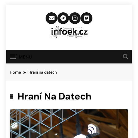
Skip
to
content
Infoek.cz
Web Věnující Se Technologickým
Novinkám
MENU
Home
Hraní na datech
Hraní Na Datech