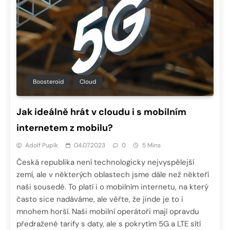
Boosteroid
Cloud
Jak ideálně hrát v cloudu i s mobilním
internetem z mobilu?
Adolf Pupík
04.07.2023
0
5 Mins
Česká republika není technologicky nejvyspělejší
zemí, ale v některých oblastech jsme dále než někteří
naši sousedé. To platí i o mobilním internetu, na který
často sice nadáváme, ale věřte, že jinde je to i
mnohem horší. Naši mobilní operátoři mají opravdu
předražené tarify s daty, ale s pokrytím 5G a LTE sítí