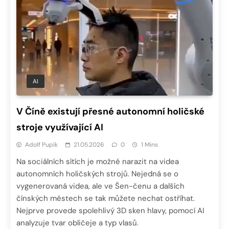
AI
V Číně existují přesné autonomní holičské
stroje využívající AI
Adolf Pupík
21.05.2026
0
1 Mins
Na sociálních sítích je možné narazit na videa
autonomních holičských strojů. Nejedná se o
vygenerovaná videa, ale ve Šen-čenu a dalších
čínských městech se tak můžete nechat ostříhat.
Nejprve provede spolehlivý 3D sken hlavy, pomocí AI
analyzuje tvar obličeje a typ vlasů.