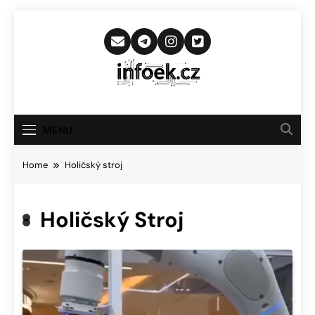
Skip
to
content
Infoek.cz
Web Věnující Se Technologickým
Novinkám
MENU
Home
Holičský stroj
Holičský Stroj