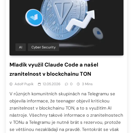
AI
Cyber Security
Mladík využil Claude Code a našel
zranitelnost v blockchainu TON
Adolf Pupík
12.05.2026
0
3 Mins
V různých komunitních skupinách na Telegramu se
objevila informace, že teenager objevil kritickou
zranitelnost v blockchainu TON, a to s využitím AI
nástroje. Všechny takové informace o zranitelnostech
v TONu a Telegramu je nutné brát s rezervou, protože
se většinou nezakládají na pravdě. Tentokrát se však