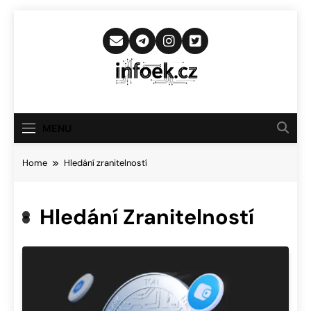
Skip
to
content
Infoek.cz
Web Věnující Se Technologickým
Novinkám
MENU
Home
Hledání zranitelností
Hledání Zranitelností