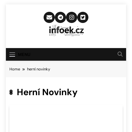
Skip
to
content
Infoek.cz
Web Věnující Se Technologickým
Novinkám
MENU
Home
herní novinky
Herní Novinky