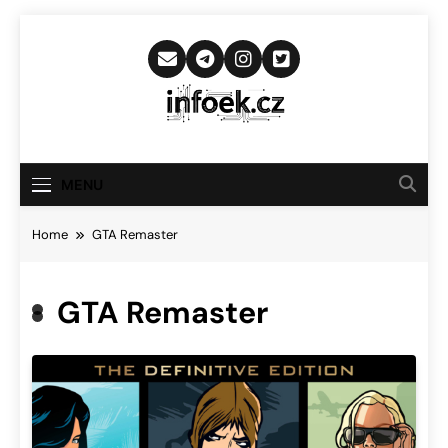
Skip
to
content
Infoek.cz
Web Věnující Se Technologickým
Novinkám
MENU
Home
GTA Remaster
GTA Remaster