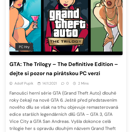
PC Hry
GTA: The Trilogy – The Definitive Edition –
dejte si pozor na pirátskou PC verzi
Adolf Pupík
14.11.2021
0
2 Mins
Fanoušci herní série GTA (Grand Theft Auto) dlouhé
roky čekají na nové GTA 6. Ještě před představením
nového dílu se však na trhu objevuje remasterovaná
edice starších legendárních dílů GTA – GTA 3, GTA
Vice City a GTA San Andreas. Vyšla dokonce celá
trilogie her s opravdu dlouhým názvem Grand Theft