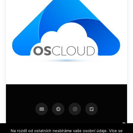
infoek.cz 2026.Developed By
.
BlazeThemes
Na rozdíl od ostatních nesbíráme vaše osobní údaje. Více se