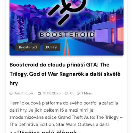
Boosteroid
PC Hry
Boosteroid do cloudu přináší GTA: The
Trilogy, God of War Ragnarök a další skvělé
hry
Adolf Pupík
01.08.2025
0
1 Mins
Herní cloudová platforma do svého portfolia zařadila
další hry. Je jich celkem 15 a mezi nimi je
zmodernizována edice Grand Theft Auto: The Trilogy –
The Definitive Edition, Star Wars Outlaws a další.
>>Přečíst celý článek